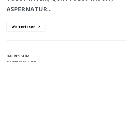
ASPERNATUR...
Weiterlesen
IMPRESSUM
DATENSCHUTZ
OHNEBERG REIFENSERVICE RÖCK
GMBH & CO. KG
SCHLEIFWEG 49