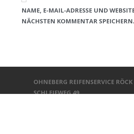
NAME, E-MAIL-ADRESSE UND WEBSIT
NÄCHSTEN KOMMENTAR SPEICHERN
OHNEBERG REIFENSERVICE RÖCK
SCHLEIFWEG 49
87452 ALTUSRIED
COPYRIGHT MEDIENSCHMIEDE.EU