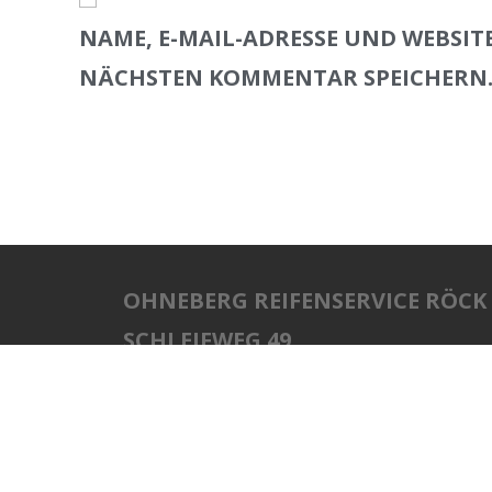
NAME, E-MAIL-ADRESSE UND WEBSIT
NÄCHSTEN KOMMENTAR SPEICHERN
OHNEBERG REIFENSERVICE RÖCK
SCHLEIFWEG 49
87452 ALTUSRIED
COPYRIGHT MEDIENSCHMIEDE.EU